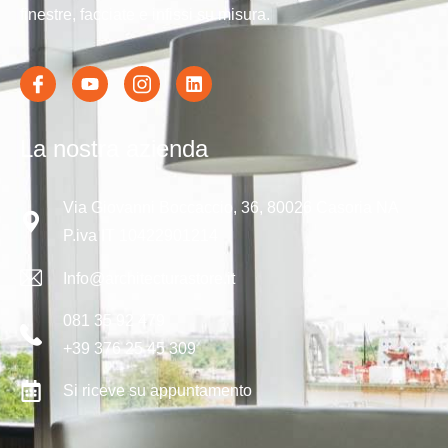
finestre, facciate e infissi su misura.
La nostra azienda
Via Giovanni Boccaccio, 36, 80026 Casoria NA
P.iva IT 10422901214
Info@architecturastore.it
081 35 92 479
+39 376 25 45 309
Si riceve su appuntamento