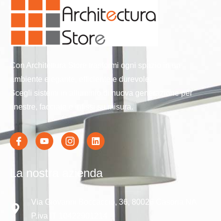
Con Architettura Store trasformi ogni spazio in un
ambiente elegante, efficiente e durevole.
Scegli sistemi in alluminio di nuova generazione per
finestre, facciate e infissi su misura.
La nostra azienda
Via Giovanni Boccaccio, 36, 80026 Casoria NA
P.iva IT 10422901214