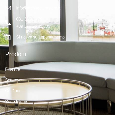
Info@architecturastore.it
081 35 92 479
+39 376 25 45 309
Si riceve su appuntamento
Prodotti
Finestre
Scorrevoli
OutDoor
Porte Interne