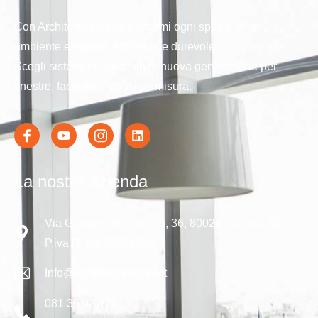
Con Architettura Store trasformi ogni spazio in un
ambiente elegante, efficiente e durevole.
Scegli sistemi in alluminio di nuova generazione per
finestre, facciate e infissi su misura.
La nostra azienda
Via Giovanni Boccaccio, 36, 80026 Casoria NA
P.iva IT 10422901214
Info@architecturastore.it
081 35 92 479