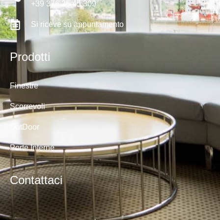
+39 376 25 45 309
Si riceve su appuntamento
Prodotti
Finestre
Scorrevoli
OutDoor
Porte Interne
Contattaci