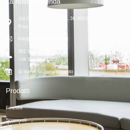
La nostra azienda
Via Giovanni Boccaccio, 36, 80026 Casoria NA
P.iva IT 10422901214
Info@architecturastore.it
081 35 92 479
+39 376 25 45 309
Si riceve su appuntamento
Prodotti
Finestre
Scorrevoli